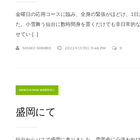
金曜日の応用コースに臨み、全身の緊張がほどけ、1日
た。小雪舞う仙台に数時間身を置くだけでも非日常的な
せてい […]
SHUKO SHIMBO
2022年1月31日 11:46 PM
0
KEIKO KOMA WEBサロン
盛岡にて
仙台からバスで盛岡に参りました。雪景色に心洗われひ