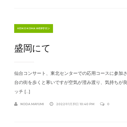
KEIKO KOMA WEBサロン
盛岡にて
仙台コンサート、東北センターでの応用コースに参加さ
台の街を歩くと寒いですが空気が澄み渡り、気持ちが
ッチ […]
NODA MAYUMI
2022年1月31日 10:40 PM
0