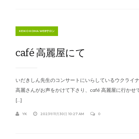
KEIKO KOMA WEBサロン
café 高麗屋にて
いだきしん先生のコンサートにいらしているウクライ
高麗さんがお声をかけて下さり、café 高麗屋に行か
[…]
YK
2023年11月30日 10:27 AM
0