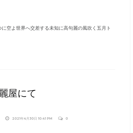
つに空よ世界へ交差する未知に高句麗の風吹く五月ト
麗屋にて
2021年4月30日 10:41 PM
0