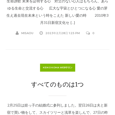
生命讃歌 未来を証明する心 対立のない心人はもちろん、あら
ゆる生命と交流する心 広大な宇宙とひとつになる心 愛の芽
生え過去現在未来という時をこえた 新しい愛の時 2010年3
月31日新宿文化セ […]
MISAOU
2023年2月28日 1:25 PM
0
KEIKO KOMA WEBサロン
すべてのものは1つ
2月25日は姪っ子の結婚式に参列しました。翌日26日は夫と新
宿で買い物をして、スカイツリーと浅草を楽しんで、27日の昨