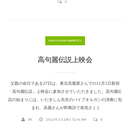
0
KEIKO KOMA WEBサロン
高句麗伝説上映会
父親の命日である27日は、東京高麗屋さんでの11月1日新宿
「高句麗伝説」上映会に参加させていただきました。高句麗伝
説の始まりには、いだきしん先生のパイプオルガンの演奏に包
まれ、高麗さんが即興詩で表現さ […]
YK
2023年2月28日 12:14 AM
0