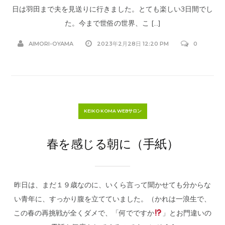
日は羽田まで夫を見送りに行きました。とても楽しい3日間でし
た。今まで世俗の世界、こ […]
AIMORI-OYAMA
2023年2月28日 12:20 PM
0
KEIKO KOMA WEBサロン
春を感じる朝に（手紙）
昨日は、まだ１９歳なのに、いくら言って聞かせても分からな
い青年に、すっかり腹を立てていました。（かれは一浪生で、
この春の再挑戦が全くダメで、「何でですか
」とお門違いの