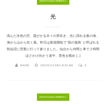
KEIKO KOMA WEBサロン
光
清んだ水色の空、霞がかる木々の芽吹き、光に揺れる春の海、
海から山から吹く風。昨日は新規開拓で“陸の孤島”と呼ばれる
気仙沼に営業に行って参りました。仙台から仲間と車で２時間
ほどかけ向かう道中、景色を眺め […]
KAORI
2023年2月28日 8:30 AM
0
KEIKO KOMA WEBサロン