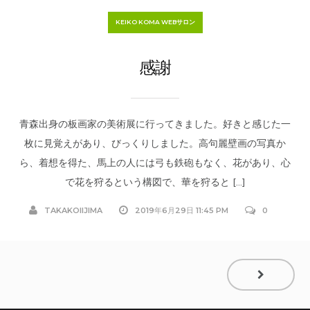
KEIKO KOMA WEBサロン
感謝
青森出身の板画家の美術展に行ってきました。好きと感じた一
枚に見覚えがあり、びっくりしました。高句麗壁画の写真か
ら、着想を得た、馬上の人には弓も鉄砲もなく、花があり、心
で花を狩るという構図で、華を狩ると […]
TAKAKOIIJIMA
2019年6月29日 11:45 PM
0