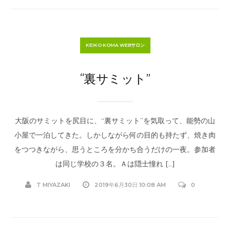
KEIKO KOMA WEBサロン
“裏サミット”
大阪のサミットを尻目に、“裏サミット”を気取って、能勢の山
小屋で一泊してきた。しかしながら何の目的も持たず、焼き肉
をつつきながら、思うところを分かち合うだけの一夜。参加者
は同じ学校の３名。Ａは隠士憧れ […]
T MIYAZAKI
2019年6月30日 10:08 AM
0