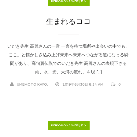
KEIKO KOMA WEBサロン
生まれるココ
いだき先生 高麗さんの一音 一言を待つ場所や出会いの中でも、
ここ。と懐かしさ込み上げ未来へ未来へつながる道になっる瞬
間があり、高句麗伝説でのいだき先生 高麗さんの表現下さる
雨、水、光、大河の流れ、を現 […]
UMEMOTO KAYO.
2019年6月30日 8:34 AM
0
KEIKO KOMA WEBサロン