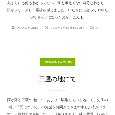
あまりにも何もわかってない、何も考えてない自分とわかり、
頭がフリーズし、耄碌を感じました。いだきに出会って30年た
って明らかになったのが こん […]
AYANO MORIO
2019年6月30日 1:57 AM
0
KEIKO KOMA WEBサロン
三鷹の地にて
雨が降る三鷹の地にて、あまりに馴染んでいる地にて、先生の
尊い「死について」のお話をお聞きできます幸せが広がりま
す。三鷹村との表現は笑うよりありません。社会背景、状況に