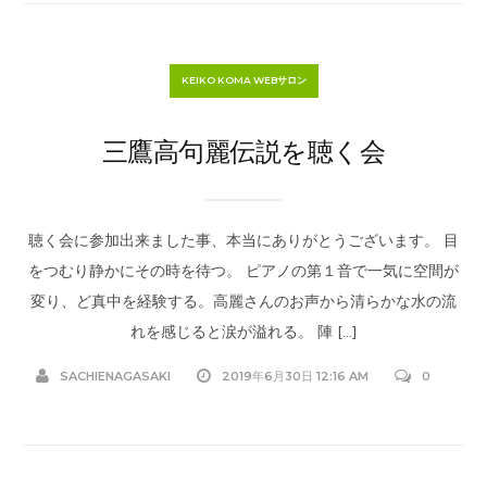
KEIKO KOMA WEBサロン
三鷹高句麗伝説を聴く会
聴く会に参加出来ました事、本当にありがとうございます。 目
をつむり静かにその時を待つ。 ピアノの第１音で一気に空間が
変り、ど真中を経験する。高麗さんのお声から清らかな水の流
れを感じると涙が溢れる。 陣 […]
SACHIENAGASAKI
2019年6月30日 12:16 AM
0