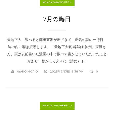
KEIKO KOMA WEBサロン
7月の晦日
天地正大 調べると藤田東湖が出てきて、正気の詩の一行目
胸の内に響き振動します。「天地正大氣 粹然鍾 神州」東湖さ
ん、実は以前書いた漫画の中で数コマ書かせていただいたこと
があり 懐かしく久々に（詩に） […]
AYANO MORIO
2025年7月31日 6:38 PM
0
KEIKO KOMA WEBサロン