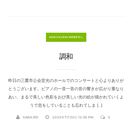
KEIKO KOMA WEBサロン
調和
昨日の三鷹市公会堂光のホールでのコンサートと心よりありが
とうございます。ピアノの一音一音の音の響きが広がり重なり
あい、まるで美しい色彩をおび美しい光の絵が描かれていくよ
うで息をしていることも忘れてしま […]
SARA REI
2025年7月30日 12:36 PM
0