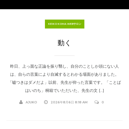
KEIKO KOMA WEBサロン
動く
昨日、上っ面な正論を振り翳し、自分のことしか頭にない人
は、自らの言葉により自滅するとわかる場面がありました。
「嘘つきはダメだよ」以前、先生が仰った言葉です。「ことば
はいのち」桐箱でいただいた、先生の文 […]
AJUKO
2026年8月6日 8:18 AM
0