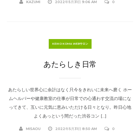
KAZUMI
2022年5月31日 9:06 AM
0
KEIKO KOMA WEBサロン
あたらしき日常
あたらしい世界心に余計はなく只今をきれいに未来へ磨く ホー
ムヘルパーや健康教室の仕事が日常での心通わす交流の場にな
ってきて、互いに元気に恵みいただける日々となり。昨日心地
よくあっという間だった渋谷コン […]
MISAOU
2022年5月31日 8:50 AM
0