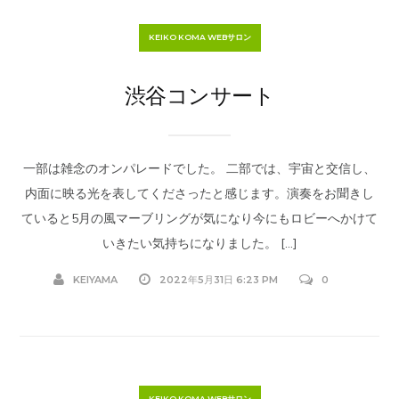
KEIKO KOMA WEBサロン
渋谷コンサート
一部は雑念のオンパレードでした。 二部では、宇宙と交信し、
内面に映る光を表してくださったと感じます。演奏をお聞きし
ていると5月の風マーブリングが気になり今にもロビーへかけて
いきたい気持ちになりました。 […]
KEIYAMA
2022年5月31日 6:23 PM
0
KEIKO KOMA WEBサロン