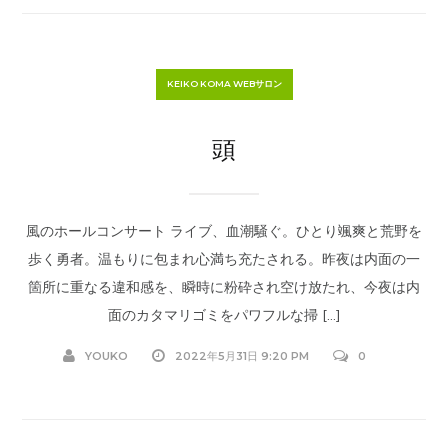
KEIKO KOMA WEBサロン
頭
風のホールコンサート ライブ、血潮騒ぐ。ひとり颯爽と荒野を
歩く勇者。温もりに包まれ心満ち充たされる。昨夜は内面の一
箇所に重なる違和感を、瞬時に粉砕され空け放たれ、今夜は内
面のカタマリゴミをパワフルな掃 […]
YOUKO
2022年5月31日 9:20 PM
0