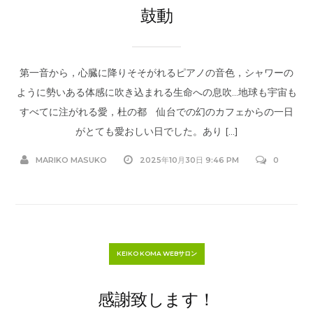
鼓動
第一音から，心臓に降りそそがれるピアノの音色，シャワーの
ように勢いある体感に吹き込まれる生命への息吹…地球も宇宙も
すべてに注がれる愛，杜の都 仙台での幻のカフェからの一日
がとても愛おしい日でした。あり […]
MARIKO MASUKO
2025年10月30日 9:46 PM
0
KEIKO KOMA WEBサロン
感謝致します！