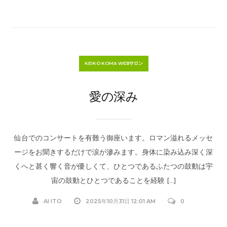
KEIKO KOMA WEBサロン
愛の深み
仙台でのコンサートを有難う御座います。ロマン溢れるメッセ
ージをお聞きするだけで涙が滲みます。身体に染み込み深く深
くへと甚く響く音が優しくて、ひとつであるふたつの鼓動は宇
宙の鼓動とひとつであることを経験 […]
AI ITO
2025年10月31日 12:01 AM
0