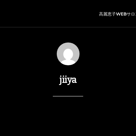
高麗恵子WEBサロ
jiiya