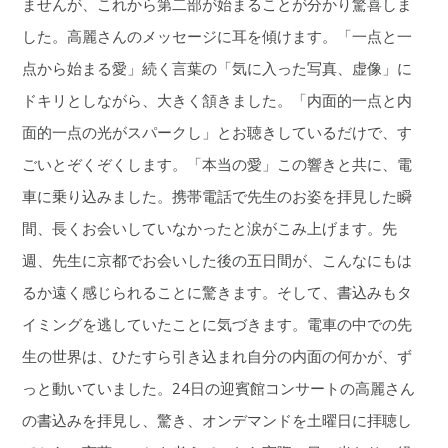
ませんが、これから第二部が始まることが分かり驚喜しま
した。高麗さんのメッセージに耳を傾けます。「一点と一
点から始まる愛」続く言葉の「気に入った写真、虚像」に
ドキリとしながら、大きく頷きました。「内面的一点と内
面的一点の光がスパークし」とお聴きしているだけで、す
ごいとぞくぞくします。「本当の愛」この響きと共に、電
車に乗り込みました。携帯電話で先生のお姿を拝見した瞬
間、長くお会いしていなかったと涙がこみ上げます。先
週、先生に京都でお会いした後の五日間が、こんなにもは
るか遠く感じられることに驚きます。そして、書込みもタ
イミングを逃していたことに気づきます。電車の中での先
生の世界は、ひたすら引き込まれ自分の内面の何かが、ず
っと動いていました。24日の迎賓館コンサートの高麗さん
の書込みを拝見し、驚き、オンデマンドを土曜日に拝聴し