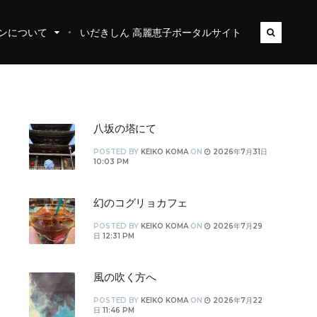
ンについて
いだきしん 高麗恵子ポータルサイト
八坂の塔にて
POSTED
BY
KEIKO KOMA
ON
2026年7月31日
10:03 PM
幻のコグリョカフェ
POSTED
BY
KEIKO KOMA
ON
2026年7月29
日 12:31 PM
風の吹く方へ
POSTED
BY
KEIKO KOMA
ON
2026年7月22
日 11:46 PM