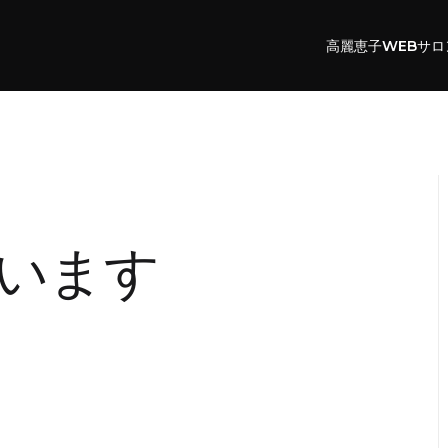
高麗恵子WEBサロ
います