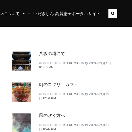
ンについて
いだきしん 高麗恵子ポータルサイト
八坂の塔にて
POSTED
BY
KEIKO KOMA
ON
2026年7月31日
10:03 PM
幻のコグリョカフェ
POSTED
BY
KEIKO KOMA
ON
2026年7月29
日 12:31 PM
風の吹く方へ
POSTED
BY
KEIKO KOMA
ON
2026年7月22
日 11:46 PM