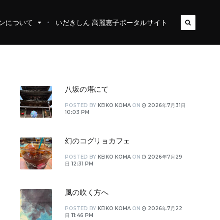
ンについて
いだきしん 高麗恵子ポータルサイト
八坂の塔にて
POSTED
BY
KEIKO KOMA
ON
2026年7月31日
10:03 PM
幻のコグリョカフェ
POSTED
BY
KEIKO KOMA
ON
2026年7月29
日 12:31 PM
風の吹く方へ
POSTED
BY
KEIKO KOMA
ON
2026年7月22
日 11:46 PM