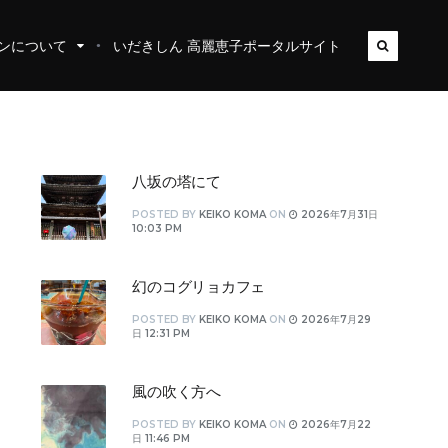
ンについて
いだきしん 高麗恵子ポータルサイト
八坂の塔にて
POSTED
BY
KEIKO KOMA
ON
2026年7月31日
10:03 PM
幻のコグリョカフェ
POSTED
BY
KEIKO KOMA
ON
2026年7月29
日 12:31 PM
風の吹く方へ
POSTED
BY
KEIKO KOMA
ON
2026年7月22
日 11:46 PM