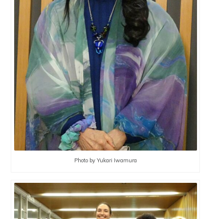
Photo by Yukari Iwamura