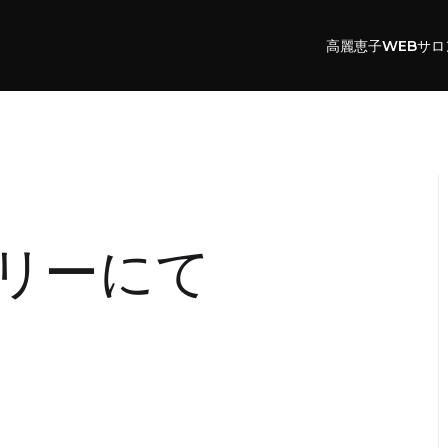
高麗恵子WEBサロ
リーにて
M