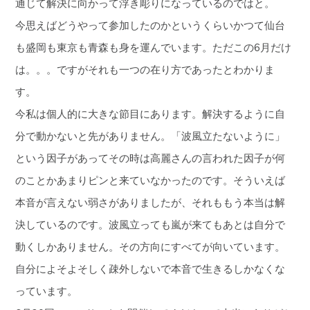
通じて解決に向かって浮き彫りになっているのではと。
今思えばどうやって参加したのかというくらいかつて仙台
も盛岡も東京も青森も身を運んでいます。ただこの6月だけ
は。。。ですがそれも一つの在り方であったとわかりま
す。
今私は個人的に大きな節目にあります。解決するように自
分で動かないと先がありません。「波風立たないように」
という因子があってその時は高麗さんの言われた因子が何
のことかあまりピンと来ていなかったのです。そういえば
本音が言えない弱さがありましたが、それももう本当は解
決しているのです。波風立っても嵐が来てもあとは自分で
動くしかありません。その方向にすべてが向いています。
自分によそよそしく疎外しないで本音で生きるしかなくな
っています。