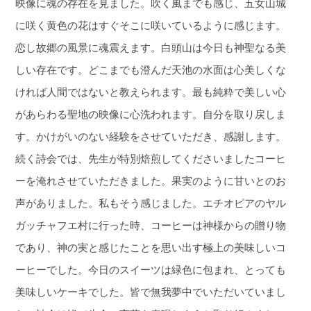
映像に魂の存在を見ました。吹く風までも感じ、五女山城
に咲く黄色の花はすぐそこに咲いているように感じます。
恋し故郷の風景に魂震えます。白頭山は今日も神聖なる美
しい存在です。どこまでも澄んだ天池の水面は心美しくな
ければ人間ではないと教えられます。最も純粋で美しい心
があらわる聖地の映像に心洗われます。自分を取り戻しま
す。かけがいのない経験をさせていただき、感謝します。
続く詩会では、先生が特別焙煎してくださいましたコーヒ
ーを淹れさせていただきました。果実のように甘いとのお
声がありました。私もそう感じました。エチオピアのヤル
ガッチャフエ村に行った時、コーヒーは神様からの贈り物
であり、神の実と感じたことを思い出す極上の美味しいコ
ーヒーでした。今日のスイーツは緑色に包まれ、とっても
美味しいケーキでした。皆で無我夢中でいただいていまし