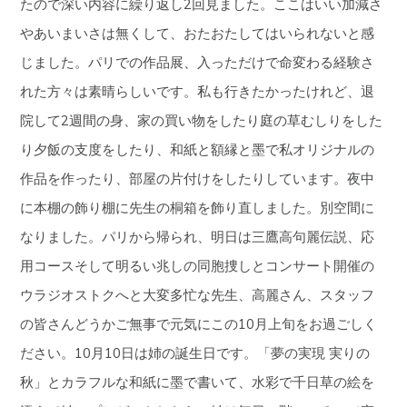
たので深い内容に繰り返し2回見ました。ここはいい加減さ
やあいまいさは無くして、おたおたしてはいられないと感
じました。パリでの作品展、入っただけで命変わる経験さ
れた方々は素晴らしいです。私も行きたかったけれど、退
院して2週間の身、家の買い物をしたり庭の草むしりをした
り夕飯の支度をしたり、和紙と額縁と墨で私オリジナルの
作品を作ったり、部屋の片付けをしたりしています。夜中
に本棚の飾り棚に先生の桐箱を飾り直しました。別空間に
なりました。パリから帰られ、明日は三鷹高句麗伝説、応
用コースそして明るい兆しの同胞捜しとコンサート開催の
ウラジオストクへと大変多忙な先生、高麗さん、スタッフ
の皆さんどうかご無事で元気にこの10月上旬をお過ごしく
ださい。10月10日は姉の誕生日です。「夢の実現 実りの
秋」とカラフルな和紙に墨で書いて、水彩で千日草の絵を