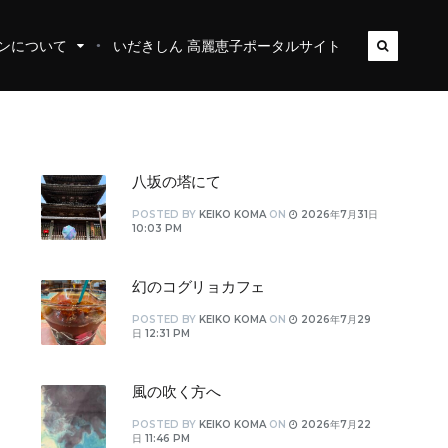
ンについて
いだきしん 高麗恵子ポータルサイト
八坂の塔にて
POSTED
BY
KEIKO KOMA
ON
2026年7月31日
10:03 PM
幻のコグリョカフェ
POSTED
BY
KEIKO KOMA
ON
2026年7月29
日 12:31 PM
風の吹く方へ
POSTED
BY
KEIKO KOMA
ON
2026年7月22
日 11:46 PM