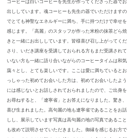
コーヒーは白いコーヒーを先生が作ってくださった器でお
出ししています。魂コーヒーも先生の器でいただけますの
でとても神聖なエネルギーに満ち、手に持つだけで幸せを
感じます。「高麗」のスタッフが作った米粉の抹茶どら焼
きと一緒にお出ししています。皆様喜び召し上がってくだ
さり、いだき講座を受講しておられる方もまだ受講されて
いない方も一緒に語り合いながらのコーヒータイムは和気
藹々とし、とても楽しいです。ここは愛に満ちているとお
っしゃった初めてお会いした方は、初めてお会いしたよう
には感じないとお話しされておられましたので、ご出身を
お尋ねすると、「遼寧省」とお答えになりました。驚き、
喜び生まれました。高句麗の地も遼寧省であることをお話
しし、展示しています写真は高句麗の地の写真であること
も改めて説明させていただきました。御縁を感じるお方で