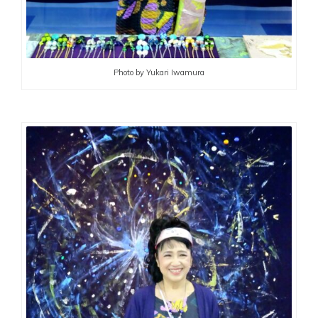
Photo by Yukari Iwamura