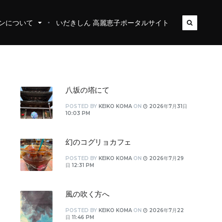
ンについて
いだきしん 高麗恵子ポータルサイト
八坂の塔にて
POSTED
BY
KEIKO KOMA
ON
2026年7月31日
10:03 PM
幻のコグリョカフェ
POSTED
BY
KEIKO KOMA
ON
2026年7月29
日 12:31 PM
風の吹く方へ
POSTED
BY
KEIKO KOMA
ON
2026年7月22
日 11:46 PM