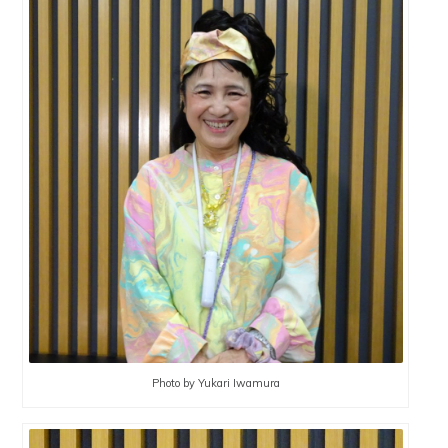
Photo by Yukari Iwamura