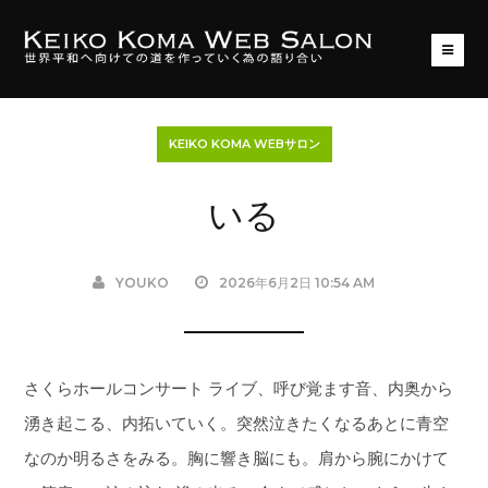
KEIKO KOMA WEBサロン
いる
YOUKO
2026年6月2日 10:54 AM
さくらホールコンサート ライブ、呼び覚ます音、内奥から
湧き起こる、内拓いていく。突然泣きたくなるあとに青空
なのか明るさをみる。胸に響き脳にも。肩から腕にかけて