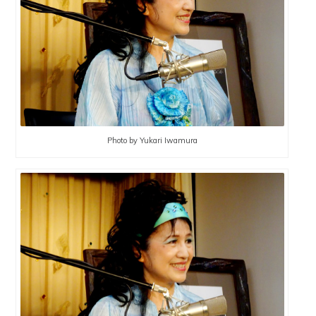
Photo by Yukari Iwamura