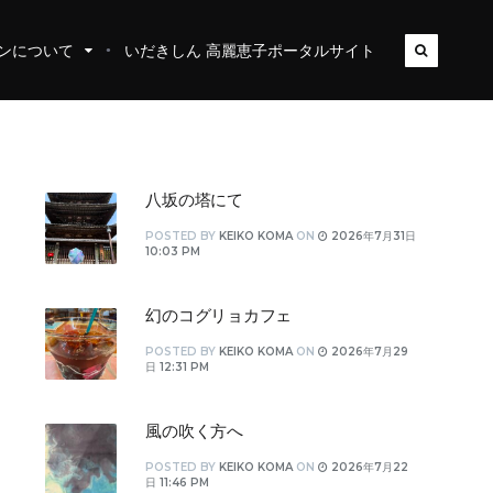
ンについて
いだきしん 高麗恵子ポータルサイト
八坂の塔にて
POSTED
BY
KEIKO KOMA
ON
2026年7月31日
10:03 PM
幻のコグリョカフェ
POSTED
BY
KEIKO KOMA
ON
2026年7月29
日 12:31 PM
風の吹く方へ
POSTED
BY
KEIKO KOMA
ON
2026年7月22
日 11:46 PM