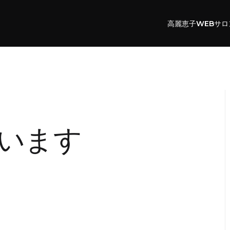
高麗恵子WEBサロ
います