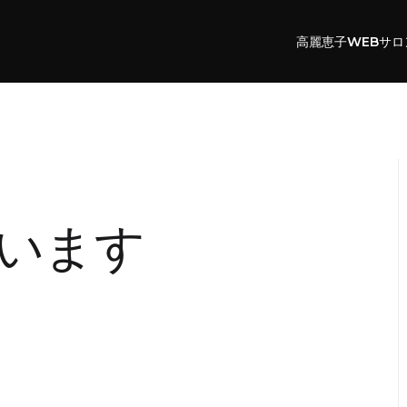
高麗恵子WEBサロ
います