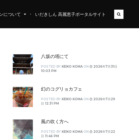
ンについて
いだきしん 高麗恵子ポータルサイト
八坂の塔にて
POSTED
BY
KEIKO KOMA
ON
2026年7月31日
10:03 PM
幻のコグリョカフェ
POSTED
BY
KEIKO KOMA
ON
2026年7月29
日 12:31 PM
風の吹く方へ
POSTED
BY
KEIKO KOMA
ON
2026年7月22
日 11:46 PM