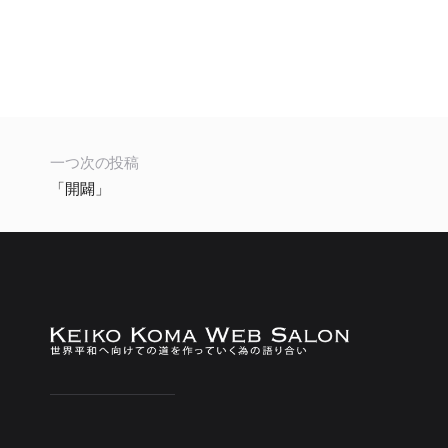
一つ次の投稿
「開闢」