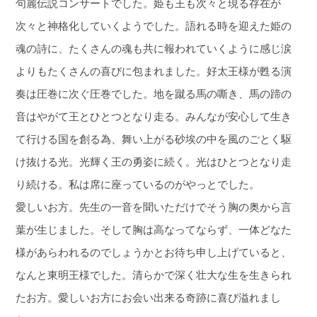
句麗伝説コンサートでした。姫も王も次々と現る存在が
次々と神格化していくようでした。語れる時を迎えた姫の
魂の詩に、たくさんの魂も共に報われていくように感じ涙
よりもたくさんの喜びに包まれました。好太王様が甦る演
奏は圧巻に次ぐ圧巻でした。地を蹴る馬の嘶き、馬の蹄の
音はやがて王とひとつとなり走る。みんなが安心して生き
て行ける国を創る為、舞い上がる砂埃の中を風のごとく駆
け抜ける光。光輝く王の勇姿に続く。光はひとつとなり走
り続ける。私は席に座っているのがやっとでした。
愛しいお方。先生の一音を聞いただけでそう胸の奥から言
葉が生じました。そして胸は高なってならず、一体どなた
様があらわれるのでしょうかとお待ち申し上げていると、
なんと東明王様でした。清らかで深く壮大な生を生きられ
たお方。愛しいお方にお会い出来る奇跡に喜び溢れまし