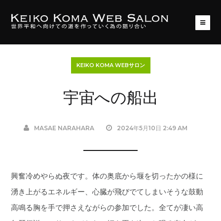
KEIKO KOMA WEBサロン
宇宙への船出
MASAE NARAHARA
2024年5月10日 2:49 AM
興奮冷めやらぬ夜です。体の奥底から堰を切ったかの様に
湧き上がるエネルギー、心臓が飛びでてしまいそうな鼓動
高鳴る胸を手で押さえながらの参加でした。全てが凄い高