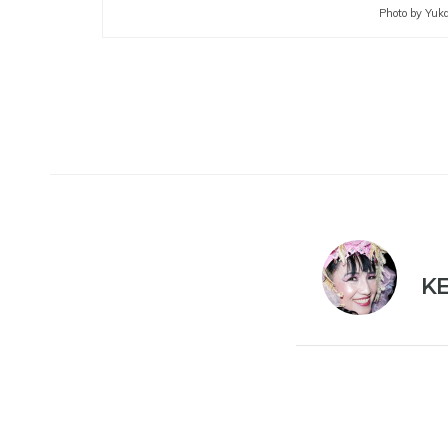
Photo by Yuk
K