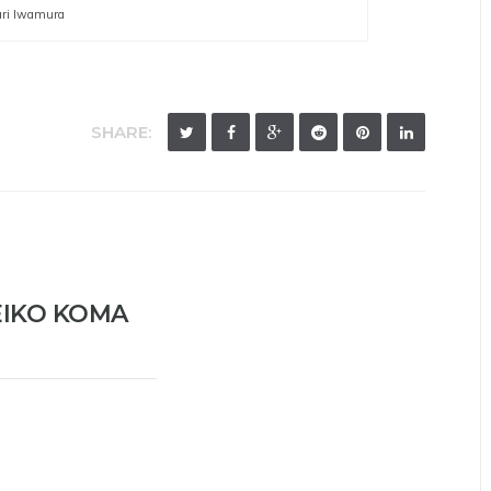
ari Iwamura
SHARE:
EIKO KOMA