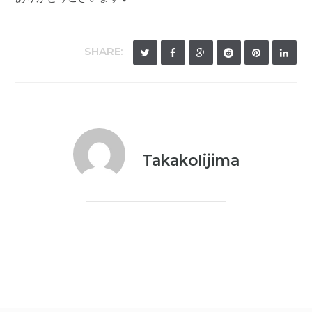
SHARE:
TakakoIijima