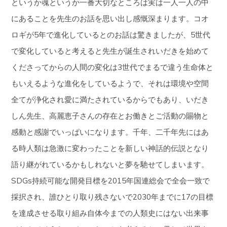
というか魂というか一番大切なところは実は一人一人の中
にあることを先生のお話を思い出し感慨深まります。コオ
ロギが5年で進化しているとのお話は驚きましたが、5世代
で変化していると考えると先生が誕生されいだきを始めて
くださってからの人間の変化は3世代でまるで違う生命体と
もいえるような進化をしているようで、それは環境や空間
全てが浄化され愛に満たされているからでもあり、いだき
しん先生、高麗恵子さんの存在とお働きとご活動の賜物と
感動と感謝でいっぱいになります。千年、二千年先にはあ
る時人類は急激に変わったことを新しい神話的伝説となり
語り継がれているかもしれないと夢を馳せてしまいます。
SDGs持続可能な開発目標を2015年国連総会で全会一致で
採択され、誰ひとり取り残さないで2030年までに17の目標
を達成させる取り組み自体今までの人類史にはない出来事