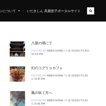
ンについて
いだきしん 高麗恵子ポータルサイト
八坂の塔にて
POSTED
BY
KEIKO KOMA
ON
2026年7月31日
10:03 PM
幻のコグリョカフェ
POSTED
BY
KEIKO KOMA
ON
2026年7月29
日 12:31 PM
風の吹く方へ
POSTED
BY
KEIKO KOMA
ON
2026年7月22
日 11:46 PM